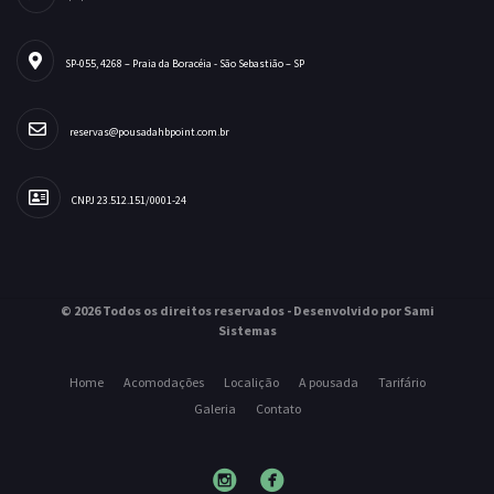
SP-055, 4268 – Praia da Boracéia - São Sebastião – SP
reservas@pousadahbpoint.com.br
CNPJ 23.512.151/0001-24
© 2026 Todos os direitos reservados - Desenvolvido por Sami
Sistemas
Home
Acomodações
Localição
A pousada
Tarifário
Galeria
Contato