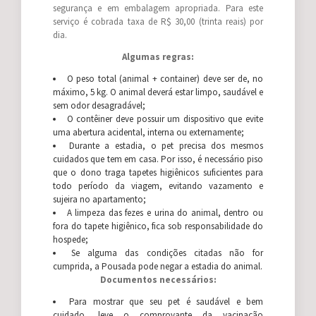
segurança e em embalagem apropriada. Para este
serviço é cobrada taxa de R$ 30,00 (trinta reais) por
dia.
Algumas regras:
O peso total (animal + container) deve ser de, no
máximo, 5 kg. O animal deverá estar limpo, saudável e
sem odor desagradável;
O contêiner deve possuir um dispositivo que evite
uma abertura acidental, interna ou externamente;
Durante a estadia, o pet precisa dos mesmos
cuidados que tem em casa. Por isso, é necessário piso
que o dono traga tapetes higiênicos suficientes para
todo período da viagem, evitando vazamento e
sujeira no apartamento;
A limpeza das fezes e urina do animal, dentro ou
fora do tapete higiênico, fica sob responsabilidade do
hospede;
Se alguma das condições citadas não for
cumprida, a Pousada pode negar a estadia do animal.
Documentos necessários:
Para mostrar que seu pet é saudável e bem
cuidado, leve o comprovante da vacinação