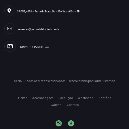
SP-055, 4268 – Praia da Boracéia - São Sebastião – SP
reservas@pousadahbpoint.com.br
CNPJ 23.512.151/0001-24
© 2026 Todos os direitos reservados - Desenvolvido por Sami Sistemas
Home
Acomodações
Localição
A pousada
Tarifário
Galeria
Contato