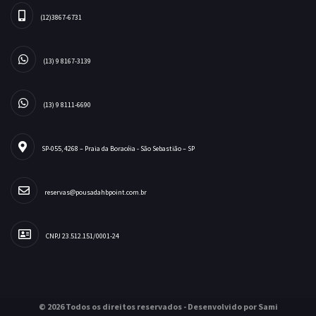
(12)3867-6731
(13) 9 8167-3139
(13) 9 8111-6690
SP-055, 4268 – Praia da Boracéia - São Sebastião – SP
reservas@pousadahbpoint.com.br
CNPJ 23.512.151/0001-24
© 2026 Todos os direitos reservados - Desenvolvido por Sami